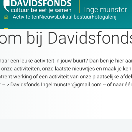
Ingelmunster
Activiteiten
Nieuws
Lokaal bestuur
Fotogalerij
om bij Davidsfond
aar een leuke activiteit in jouw buurt? Dan ben je hier aa
 onze activiteiten, onze laatste nieuwtjes en maak je kenni
trent werking of een activiteit van onze plaatselijke af
r -- > Davidsfonds.Ingelmunster@gmail.com -- of naar één