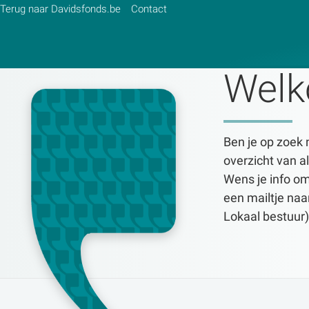
Terug naar Davidsfonds.be
Contact
Welk
Zoek:
Ben je op zoek n
Zoeken
overzicht van al
Wens je info om
een mailtje naa
Lokaal bestuur)