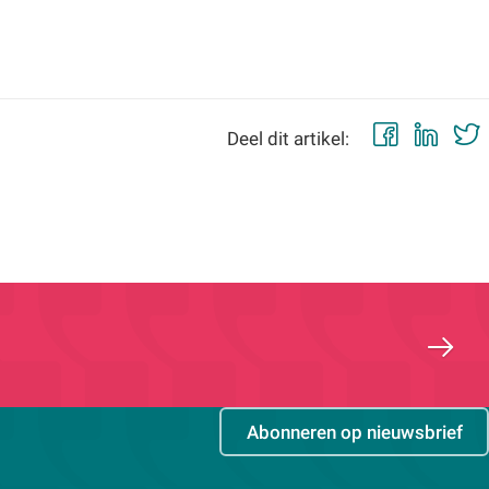
Faceb
Lin
Deel dit artikel:
Abonneren op nieuwsbrief