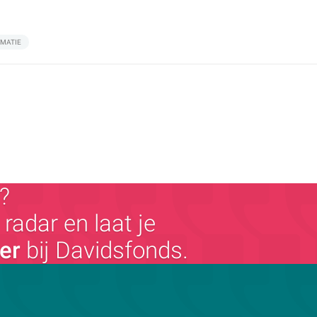
RMATIE
?
radar en laat je
ger
bij Davidsfonds.